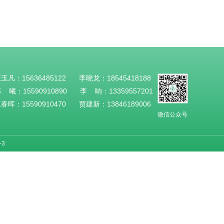
张玉凡：
15636485122
李晓龙：
18545418188
郭 曦：
15590910890
李 响：
13359557201
王春晖：
15590910470
贾建新：
13846189006
微信公众号
-3