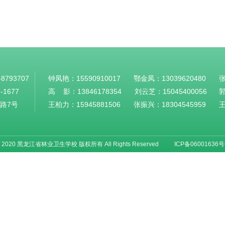
-8793707
钟凤艳：
15590910017
鄂金凤：
13039620480
7-1677
高 影：
13846178354
刘云芝：15045400056
路7号
王柏力：
15945881506
张振兴：
18304545959
 2020 黑龙江省林业卫生学校 版权所有 All Rights Reserved
ICP备06001636号